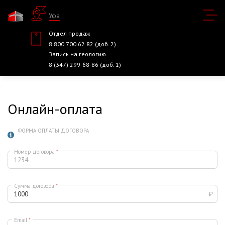
Уфа
Отдел продаж
8 800 700 62 82 (доб. 2)
Запись на геологию
8 (347) 299-68-86 (доб. 1)
Онлайн-оплата
ФОРМА ОПЛАТЫ ДОГОВОРА
Номер договора
*
Сумма договора
*
Email
*