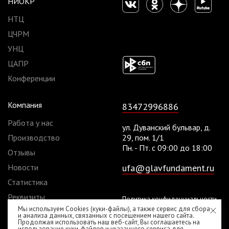
НИОКР
НТЦ
ЦЧРМ
УНЦ
ЦАПР
Конференции
Компания
83472996886
Работа у нас
ул. Дуванский бульвар, д.
Производство
29, пом. 1/1
Пн. - Пт. с 09:00 до 18:00
Отзывы
Новости
ufa@glavfundament.ru
Статистика
Реквизиты
Политика конфиденциальности
Мы используем Cookies (куки-файлы), а также сервис для сбора
Договоры
Согласие на обработку
и анализа данных, связанных с посещением нашего сайта.
Продолжая использовать наш веб-сайт, Вы соглашаетесь на
персональных данных
использование куки-файлов и указанного сервиса для